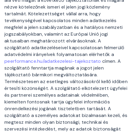
alá veti magát a következő tájékoztatónak és magára
nézve kötelezőnek ismeri el jelen jogi közlemény
tartalmát. Kötelezettséget vállal arra, hogy
tevékenységével kapcsolatos minden adatkezelés
megfelel a jelen szabályzatban és a hatályos nemzeti
jogszabályokban, valamint az Európai Unió jogi
aktusaiban meghatározott elvárásoknak. A
szolgáltató adatkezeléseivel kapcsolatosan felmerülő
adatvédelmi irányelvek folyamatosan elérhetők a
peerformance.hu/adatkezelesi-tajekoztato
címen. A
szolgáltató fenntartja magának a jogot jelen
tájékoztató bármikori megváltoztatására.
Természetesen az esetleges változásokról kellő időben
értesíti közönségét. A szolgáltató elkötelezett ügyfelei
és partnerei személyes adatainak védelmében,
kiemelten fontosnak tartja ügyfelei információs
önrendelkezési jogának tiszteletben tartását. A
szolgáltató a személyes adatokat bizalmasan kezeli, és
megtesz minden olyan biztonsági, technikai és
szervezési intézkedést, mely az adatok biztonságát