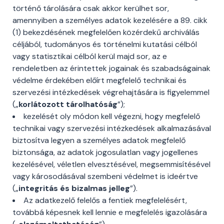
történő tárolására csak akkor kerülhet sor,
amennyiben a személyes adatok kezelésére a 89. cikk
(1) bekezdésének megfelelően közérdekű archiválás
céljából, tudományos és történelmi kutatási célból
vagy statisztikai célból kerül majd sor, az e
rendeletben az érintettek jogainak és szabadságainak
védelme érdekében előírt megfelelő technikai és
szervezési intézkedések végrehajtására is figyelemmel
(„
korlátozott tárolhatóság
”);
kezelését oly módon kell végezni, hogy megfelelő
technikai vagy szervezési intézkedések alkalmazásával
biztosítva legyen a személyes adatok megfelelő
biztonsága, az adatok jogosulatlan vagy jogellenes
kezelésével, véletlen elvesztésével, megsemmisítésével
vagy károsodásával szembeni védelmet is ideértve
(„
integritás és bizalmas jelleg
”).
Az adatkezelő felelős a fentiek megfelelésért,
továbbá képesnek kell lennie e megfelelés igazolására