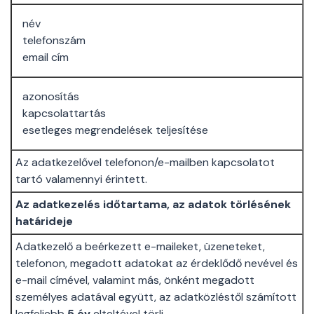
név
telefonszám
email cím
azonosítás
kapcsolattartás
esetleges megrendelések teljesítése
Az adatkezelővel telefonon/e-mailben kapcsolatot
tartó valamennyi érintett.
Az adatkezelés időtartama, az adatok törlésének
határideje
Adatkezelő a beérkezett e-maileket, üzeneteket,
telefonon, megadott adatokat az érdeklődő nevével és
e-mail címével, valamint más, önként megadott
személyes adatával együtt, az adatközléstől számított
legfeljebb
5 év
elteltével törli.