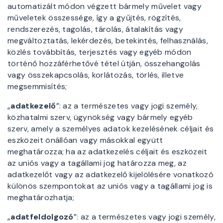
automatizált módon végzett bármely művelet vagy
műveletek összessége, így a gyűjtés, rögzítés,
rendszerezés, tagolás, tárolás, átalakítás vagy
megváltoztatás, lekérdezés, betekintés, felhasználás,
közlés továbbítás, terjesztés vagy egyéb módon
történő hozzáférhetővé tétel útján, összehangolás
vagy összekapcsolás, korlátozás, törlés, illetve
megsemmisítés;
„
adatkezelő
”: az a természetes vagy jogi személy,
közhatalmi szerv, ügynökség vagy bármely egyéb
szerv, amely a személyes adatok kezelésének céljait és
eszközeit önállóan vagy másokkal együtt
meghatározza; ha az adatkezelés céljait és eszközeit
az uniós vagy a tagállami jog határozza meg, az
adatkezelőt vagy az adatkezelő kijelölésére vonatkozó
különös szempontokat az uniós vagy a tagállami jog is
meghatározhatja;
„
adatfeldolgozó
”: az a természetes vagy jogi személy,