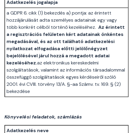
Adatkezelés jogalapja
a GDPR 6. cikk (1) bekezdés a) pontja: az érintett
hozzájárulását adta személyes adatainak egy vagy
több konkrét célból történő kezeléséhez.
Az érintett
a regisztrációs felületen kért adatainak önkéntes
megadásával, és az ott található adatkezelési
nyilatkozat elfogadása előtti jelölőnégyzet
bejelölésével járul hozzá a megadott adatai
kezeléséhez.
az elektronikus kereskedelmi
szolgáltatások, valamint az információs társadalommal
összefüggő szolgáltatások egyes kérdéseiről szóló
2001. évi CVIII. törvény 13/A. §-aa Számv. tv. 169. § (2)
bekezdése
Könyvelési feladatok, számlázás
Adatkezelés neve