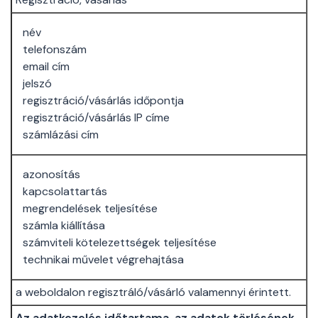
név
telefonszám
email cím
jelszó
regisztráció/vásárlás időpontja
regisztráció/vásárlás IP címe
számlázási cím
azonosítás
kapcsolattartás
megrendelések teljesítése
számla kiállítása
számviteli kötelezettségek teljesítése
technikai művelet végrehajtása
a weboldalon regisztráló/vásárló valamennyi érintett.
Az adatkezelés időtartama, az adatok törlésének