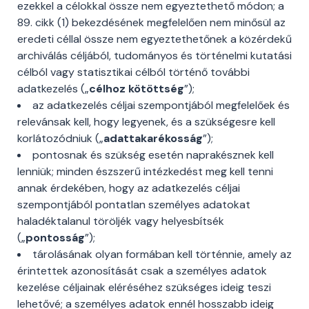
ezekkel a célokkal össze nem egyeztethető módon; a
89. cikk (1) bekezdésének megfelelően nem minősül az
eredeti céllal össze nem egyeztethetőnek a közérdekű
archiválás céljából, tudományos és történelmi kutatási
célból vagy statisztikai célból történő további
adatkezelés („
célhoz kötöttség
”);
az adatkezelés céljai szempontjából megfelelőek és
relevánsak kell, hogy legyenek, és a szükségesre kell
korlátozódniuk („
adattakarékosság
”);
pontosnak és szükség esetén naprakésznek kell
lenniük; minden észszerű intézkedést meg kell tenni
annak érdekében, hogy az adatkezelés céljai
szempontjából pontatlan személyes adatokat
haladéktalanul töröljék vagy helyesbítsék
(„
pontosság
”);
tárolásának olyan formában kell történnie, amely az
érintettek azonosítását csak a személyes adatok
kezelése céljainak eléréséhez szükséges ideig teszi
lehetővé; a személyes adatok ennél hosszabb ideig