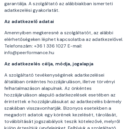
garantálja. A szolgáltató az alábbiakban ismerteti
adatkezelési gyakorlatát.
Az adatkezelő adatai
Amennyiben megkeresné a szolgáltatót, az alábbi
elérhetőségeken léphet kapcsolatba az adatkezelővel.
Telefonszám: +36 1 336 1027 E-mail:
info@peerformance.hu
Az adatkezelés célja, módja, jogalapja
A szolgáltató tevékenységének adatkezelései
általában önkéntes hozzájáruláson, illetve törvényi
felhatalmazáson alapulnak. Az önkéntes
hozzájáruláson alapuló adatkezelések esetében az
érintettek e hozzájárulásukat az adatkezelés bármely
szakában visszavonhatják. Bizonyos esetekben a
megadott adatok egy körének kezelését, tárolását,
továbbítását jogszabályok teszik kötelezővé, melyről
külön értesítjük ügyfeleinket. Felhívjuk a szolgáltató