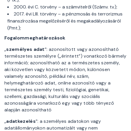
2000. évi C. törvény – a számvitelről (Számv. tv.);
2017. évi LIII. törvény – a pénzmosás és terrorizmus
finanszírozása megelőzéséről és megakadályozásáról
(Pmt.);
Fogalommeghatározások
„
személyes adat
”: azonosított vagy azonosítható
természetes személyre („érintett”) vonatkozó bármely
információ; azonosítható az a természetes személy,
aki közvetlen vagy közvetett módon, különösen
valamely azonosító, például név, szám,
helymeghatározó adat, online azonosító vagy a
természetes személy testi, fiziológiai, genetikai,
szellemi, gazdasági, kulturális vagy szociális
azonosságára vonatkozó egy vagy több tényező
alapján azonosítható
„
adatkezelés
”: a személyes adatokon vagy
adatállományokon automatizált vagy nem