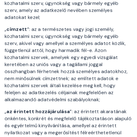
közhatalmi szerv, ügynökség vagy bármely egyéb
szerv, amely az adatkezelő nevében személyes
adatokat kezel;
„
címzett
”: az a természetes vagy jogi személy,
közhatalmi szerv, ügynökség vagy bármely egyéb
szerv, akivel vagy amellyel a személyes adatot közlik,
függetlenül attól, hogy harmadik fél-e. Azon
közhatalmi szervek, amelyek egy egyedi vizsgálat
keretében az uniós vagy a tagállami joggal
összhangban férhetnek hozzá személyes adatokhoz,
nem minősülnek címzettnek; az említett adatok e
közhatalmi szervek általi kezelése meg kell, hogy
feleljen az adatkezelés céljainak megfelelően az
alkalmazandó adatvédelmi szabályoknak;
„
az érintett hozzájárulása
”: az érintett akaratának
önkéntes, konkrét és megfelelő tájékoztatáson alapuló
és egyértelmű kinyilvánítása, amellyel az érintett
nyilatkozat vagy a megerősítést félreérthetetlenül