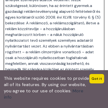
szükségessé, különösen, ha az érintett gyermek.a
gazdasági reklámtevékenység alapvető feltételeiről és
egyes korlátairól szóló 2008. évi XLVIII. törvény 6. § (5)
bekezdése: A reklámozó, a reklámszolgáltató, illetve a
reklám közzétevője – a hozzájárulásban
meghatározott körben – a náluk hozzájáruló
nyilatkozatot tevő személyek személyes adatairól
nyilvántartást vezet. Az ebben a nyilvántartásban
rögzített – a reklám címzettjére vonatkozó – adat
csak a hozzájáruló nyilatkozatban foglaltaknak
megfelelően, annak visszavonásáig kezelhető, és
harmadik fél számára kizárólag az érintett személy
előzetes hozzájárulásával adható át
This website requires cookies to provide
Got it
all of its features. By using our website,
you agree to our use of cookies.
More
Google Adwords konverziókövetés használata
info
A „Google AdWords” nevű online reklámprogramot