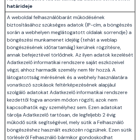
határideje
A weboldal felhasználóbarát működésének
biztosításához szükséges adatok (IP-cím, a böngészés
során a webhelyen meglátogatott oldalak sorrendje) a
böngészési munkamenet idejéig (tehát a weblap
böngészésének időtartamáig) kerülnek rögzítésre,
annak befejeztével törlődnek. Az ilyen adatok kezelését
Adatkezelő informatikai rendszere saját eszközeivel
végzi, ahhoz harmadik személy nem fér hozzá. A
látogatottság mérésének és a webhely használatára
vonatkozó szokások feltérképezésének alapjául
szolgáló adatokat Adatkezelő informatikai rendszere
kezdettől fogva anonim módon rögzíti, azok nem
kapcsolhatók egy személyhez sem. Ezen adatokat
tárolja Adatkezelő tartósan, de legfeljebb 2 évig
működő sütik segítségével, mely sütik a Felhasználó
böngészéshez használt eszközén rögzülnek. Ezen sütik
törléséről Felhasználó bármikor gondoskodhat