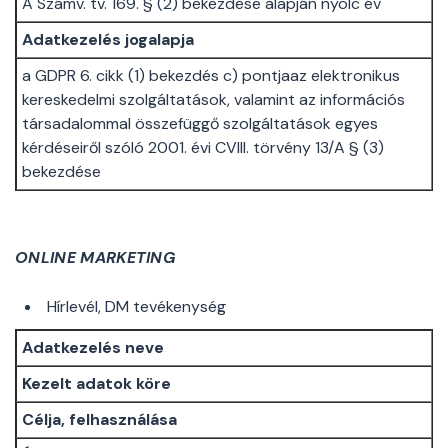
A Számv. tv. 169. § (2) bekezdése alapján nyolc év
Adatkezelés jogalapja
a GDPR 6. cikk (1) bekezdés c) pontjaaz elektronikus
kereskedelmi szolgáltatások, valamint az információs
társadalommal összefüggő szolgáltatások egyes
kérdéseiről szóló 2001. évi CVIII. törvény 13/A § (3)
bekezdése
ONLINE MARKETING
Hírlevél, DM tevékenység
Adatkezelés neve
Kezelt adatok köre
Célja, felhasználása